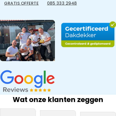
GRATIS OFFERTE
085 333 2948
Wat onze klanten zeggen
bedrijf na onze
Snel gewerkt.
kwaliteit
inspectie,
ervaring
Prima
materiaal. Zij