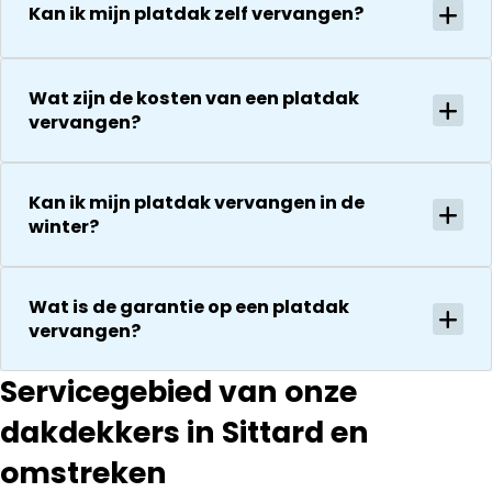
uitvoering en
gaat
Kan ik mijn platdak zelf vervangen?
zijn
vervolgens
vriendelijkheid
conform
Het is nog
afspraak en
Wat zijn de kosten van een platdak
steeds
onverwachte
vervangen?
droog!!! Dus
zaken die ze
zeker een 5
tegenkomen
sterren revie
worden
Kan ik mijn platdak vervangen in de
waard door
vakkundig
winter?
zijn
gerepareerd
vakkundighei
zonder extra
en snelle
kosten. Maar
Wat is de garantie op een platdak
service
ook dan
vervangen?
communeren
ze goed en
Servicegebied van onze
transparant. I
kan ze
dakdekkers in Sittard en
aanraden.
omstreken