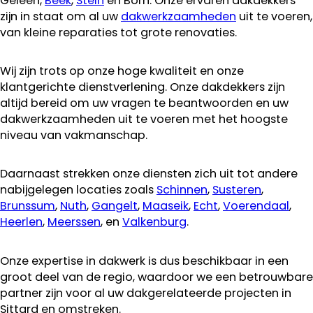
Geleen,
Beek
,
Stein
en Born. Onze ervaren dakdekkers
zijn in staat om al uw
dakwerkzaamheden
uit te voeren,
van kleine reparaties tot grote renovaties.
Wij zijn trots op onze hoge kwaliteit en onze
klantgerichte dienstverlening. Onze dakdekkers zijn
altijd bereid om uw vragen te beantwoorden en uw
dakwerkzaamheden uit te voeren met het hoogste
niveau van vakmanschap.
Daarnaast strekken onze diensten zich uit tot andere
nabijgelegen locaties zoals
Schinnen
,
Susteren
,
Brunssum
,
Nuth
,
Gangelt
,
Maaseik
,
Echt
,
Voerendaal
,
Heerlen
,
Meerssen
, en
Valkenburg
.
Onze expertise in dakwerk is dus beschikbaar in een
groot deel van de regio, waardoor we een betrouwbare
partner zijn voor al uw dakgerelateerde projecten in
Sittard en omstreken.