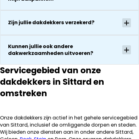
zeker een 5
tegenkomen
sterren revie
worden
waard door
vakkundig
Zijn jullie dakdekkers verzekerd?
zijn
gerepareerd
vakkundighei
zonder extra
en snelle
kosten. Maar
Kunnen jullie ook andere
service
ook dan
dakwerkzaamheden uitvoeren?
communeren
ze goed en
Servicegebied van onze
transparant. I
kan ze
dakdekkers in Sittard en
aanraden.
omstreken
Onze dakdekkers zijn actief in het gehele servicegebied
van Sittard, inclusief de omliggende dorpen en steden.
Wij bieden onze diensten aan in onder andere Sittard,