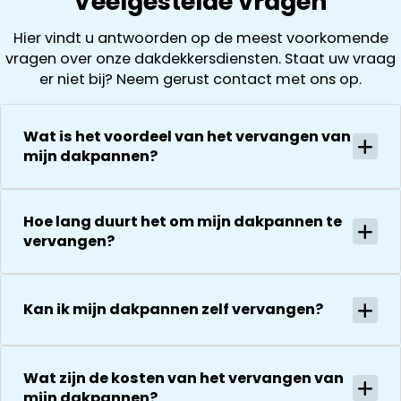
Veelgestelde vragen
schoorsteen
tegengekom
het loskoppel
achterstallig
( laten ook
Hier vindt u antwoorden op de meest voorkomende
en
onderhoud
foto’s zien). D
vragen over onze dakdekkersdiensten. Staat uw vraag
terugplaatse
had. Wij
offerte is
er niet bij? Neem gerust contact met ons op.
van de
kregen direct
vervolgens
zonnepanelen
een offerte
helder en
Alles goed
uitgewerkt en
gedurende he
Wat is het voordeel van het vervangen van
gecoördineer
na 1 week late
hele proces
mijn dakpannen?
en
al helemaal
houden ze je
georganiseer
herstel. Nu 1
goed op de
absoluut een
week later wil
hoogte van d
Hoe lang duurt het om mijn dakpannen te
aanrader!
dakdekker Ja
stand van
vervangen?
bedanken
zaken.
voor de
De reparatie
uitvoering en
gaat
Kan ik mijn dakpannen zelf vervangen?
zijn
vervolgens
vriendelijkheid
conform
Het is nog
afspraak en
steeds
onverwachte
Wat zijn de kosten van het vervangen van
droog!!! Dus
mijn dakpannen?
zaken die ze