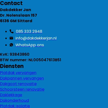
Contact
Dakdekker Jan
Dr. Nolenslaan 157
6136 GM Sittard
085 333 2948
info@dakdekkerjan.nl
WhatsApp ons
KvK: 93843860
BTW nummer: NL005047613B51
Diensten
Platdak vervangen
Dakpannen vervangen
Dakgoot renovatie
Schoorsteen renovatie
Daklekkage
Dakonderhoud
Platdak isolatie