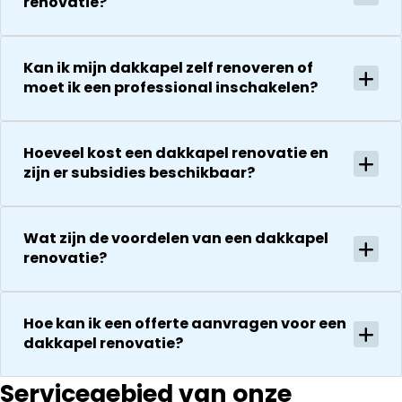
renovatie?
bedanken
zaken.
voor de
De reparatie
uitvoering en
gaat
Kan ik mijn dakkapel zelf renoveren of
zijn
vervolgens
moet ik een professional inschakelen?
vriendelijkheid
conform
Het is nog
afspraak en
steeds
onverwachte
Hoeveel kost een dakkapel renovatie en
droog!!! Dus
zaken die ze
zijn er subsidies beschikbaar?
zeker een 5
tegenkomen
sterren revie
worden
waard door
vakkundig
zijn
Wat zijn de voordelen van een dakkapel
gerepareerd
renovatie?
vakkundighei
zonder extra
en snelle
kosten. Maar
service
ook dan
Hoe kan ik een offerte aanvragen voor een
communeren
dakkapel renovatie?
ze goed en
transparant. I
kan ze
Servicegebied van onze