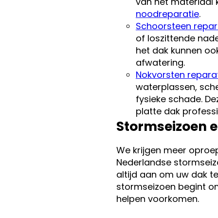
van het materiaal
noodreparatie
.
Schoorsteen repar
of loszittende nad
het dak kunnen oo
afwatering.
Nokvorsten repara
waterplassen, sche
fysieke schade. De
platte dak profess
Stormseizoen e
We krijgen meer oproe
Nederlandse stormseizo
altijd aan om uw dak te
stormseizoen begint o
helpen voorkomen.