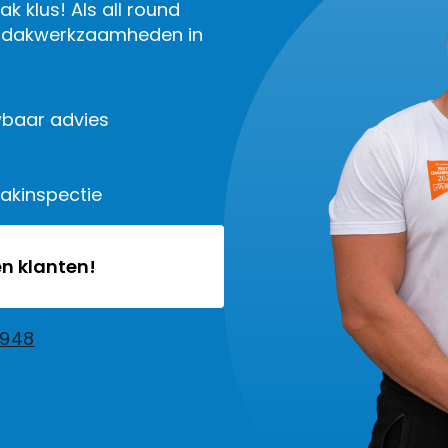
k klus! Als all round
le dakwerkzaamheden in
baar advies
dakinspectie
n klanten!
2948