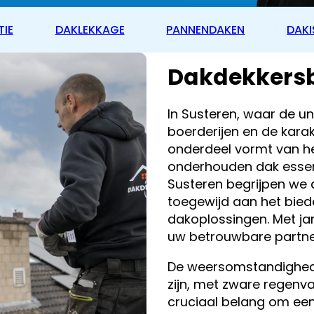
TIE
DAKLEKKAGE
PANNENDAKEN
DAKI
Dakdekkersbe
In Susteren, waar de u
boerderijen en de karak
onderdeel vormt van he
onderhouden dak essent
Susteren begrijpen we 
toegewijd aan het bie
dakoplossingen. Met jar
uw betrouwbare partner
De weersomstandigheden
zijn, met zware regenv
cruciaal belang om een