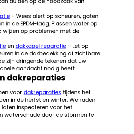
 kan duiden op de noodzaak van
atie
– Wees alert op scheuren, gaten
en in de EPDM-laag. Plassen water op
k wijzen op problemen met de
tie
en
dakkapel reparatie
– Let op
uren in de dakbedekking of zichtbare
ze zijn dringende tekenen dat uw
ionele aandacht nodig heeft.
n dakreparaties
pen voor
dakreparaties
tijdens het
en in de herfst en winter. We raden
 laten inspecteren voor het
m waterschade door de stormen te