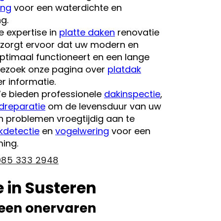
ing
voor een waterdichte en
g.
 expertise in
platte daken
renovatie
zorgt ervoor dat uw modern en
 optimaal functioneert en een lange
 Bezoek onze pagina over
platdak
 informatie.
e bieden professionele
dakinspectie
,
dreparatie
om de levensduur van uw
n problemen vroegtijdig aan te
kdetectie
en
vogelwering
voor een
ing.
085 333 2948
 in Susteren
 een onervaren