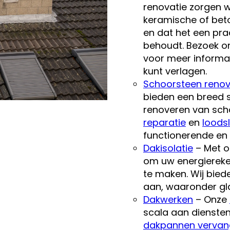
renovatie zorgen wi
keramische of bet
en dat het een pra
behoudt. Bezoek o
voor meer informa
kunt verlagen.
Schoorsteen renov
bieden een breed s
renoveren van sc
reparatie
en
loods
functionerende en 
Dakisolatie
– Met 
om uw energiereke
te maken. Wij bied
aan, waaronder gl
Dakwerken
– Onze
scala aan dienste
dakpannen verva