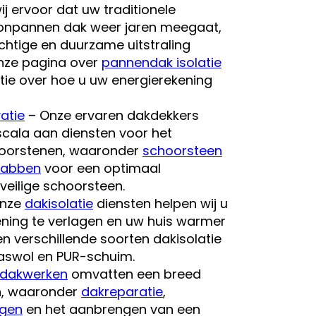
j ervoor dat uw traditionele
onpannen dak weer jaren meegaat,
chtige en duurzame uitstraling
nze pagina over
pannendak isolatie
tie over hoe u uw energierekening
atie
– Onze ervaren dakdekkers
cala aan diensten voor het
hoorstenen, waaronder
schoorsteen
labben
voor een optimaal
veilige schoorsteen.
onze
dakisolatie
diensten helpen wij u
ning te verlagen en uw huis warmer
en verschillende soorten dakisolatie
aswol en PUR-schuim.
dakwerken
omvatten een breed
n, waaronder
dakreparatie
,
ngen
en het aanbrengen van een