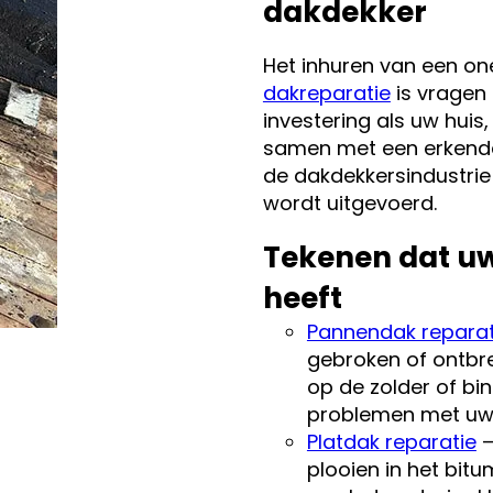
dakdekker
Het inhuren van een o
dakreparatie
is vragen 
investering als uw hui
samen met een erkende,
de dakdekkersindustrie
wordt uitgevoerd.
Tekenen dat uw
heeft
Pannendak reparat
gebroken of ontbr
op de zolder of b
problemen met uw
Platdak reparatie
–
plooien in het bitu