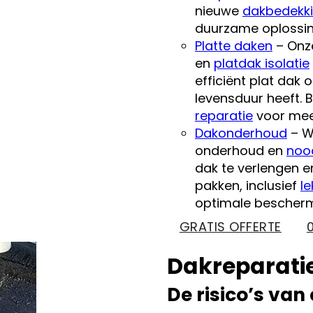
nieuwe
dakbedekk
duurzame oplossin
Platte daken
– Onze
en
platdak isolatie
efficiënt plat dak
levensduur heeft.
reparatie
voor meer
Dakonderhoud
– W
onderhoud en
noo
dak te verlengen e
pakken, inclusief
le
optimale bescherm
GRATIS OFFERTE
Dakreparatie
De risico’s van