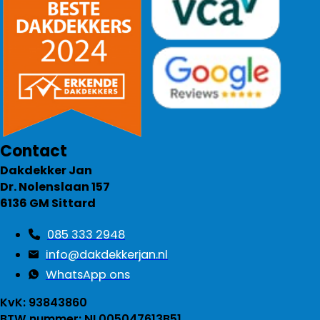
Contact
Dakdekker Jan
Dr. Nolenslaan 157
6136 GM Sittard
085 333 2948
info@dakdekkerjan.nl
WhatsApp ons
KvK: 93843860
BTW nummer: NL005047613B51