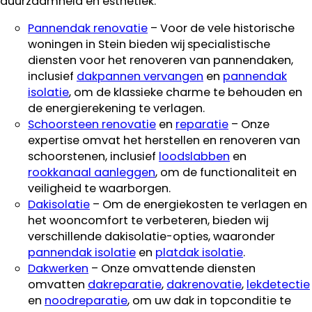
duurzaamheid en esthetiek.
Pannendak renovatie
– Voor de vele historische
woningen in Stein bieden wij specialistische
diensten voor het renoveren van pannendaken,
inclusief
dakpannen vervangen
en
pannendak
isolatie
, om de klassieke charme te behouden en
de energierekening te verlagen.
Schoorsteen renovatie
en
reparatie
– Onze
expertise omvat het herstellen en renoveren van
schoorstenen, inclusief
loodslabben
en
rookkanaal aanleggen
, om de functionaliteit en
veiligheid te waarborgen.
Dakisolatie
– Om de energiekosten te verlagen en
het wooncomfort te verbeteren, bieden wij
verschillende dakisolatie-opties, waaronder
pannendak isolatie
en
platdak isolatie
.
Dakwerken
– Onze omvattende diensten
omvatten
dakreparatie
,
dakrenovatie
,
lekdetectie
en
noodreparatie
, om uw dak in topconditie te