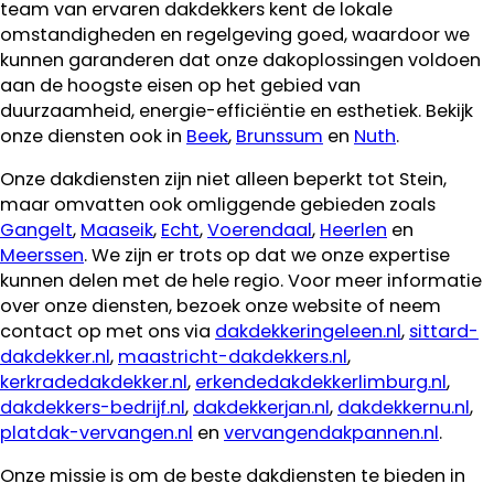
team van ervaren dakdekkers kent de lokale
omstandigheden en regelgeving goed, waardoor we
kunnen garanderen dat onze dakoplossingen voldoen
aan de hoogste eisen op het gebied van
duurzaamheid, energie-efficiëntie en esthetiek. Bekijk
onze diensten ook in
Beek
,
Brunssum
en
Nuth
.
Onze dakdiensten zijn niet alleen beperkt tot Stein,
maar omvatten ook omliggende gebieden zoals
Gangelt
,
Maaseik
,
Echt
,
Voerendaal
,
Heerlen
en
Meerssen
. We zijn er trots op dat we onze expertise
kunnen delen met de hele regio. Voor meer informatie
over onze diensten, bezoek onze website of neem
contact op met ons via
dakdekkeringeleen.nl
,
sittard-
dakdekker.nl
,
maastricht-dakdekkers.nl
,
kerkradedakdekker.nl
,
erkendedakdekkerlimburg.nl
,
dakdekkers-bedrijf.nl
,
dakdekkerjan.nl
,
dakdekkernu.nl
,
platdak-vervangen.nl
en
vervangendakpannen.nl
.
Onze missie is om de beste dakdiensten te bieden in