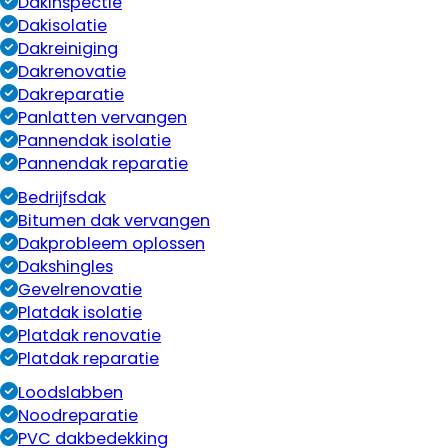
Dakinspectie
Dakisolatie
Dakreiniging
Dakrenovatie
Dakreparatie
Panlatten vervangen
Pannendak isolatie
Pannendak reparatie
Bedrijfsdak
Bitumen dak vervangen
Dakprobleem oplossen
Dakshingles
Gevelrenovatie
Platdak isolatie
Platdak renovatie
Platdak reparatie
Loodslabben
Noodreparatie
PVC dakbedekking